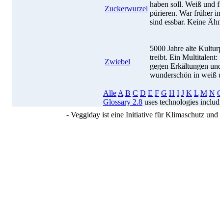
haben soll. Weiß und f
Zuckerwurzel
pürieren. War früher i
sind essbar. Keine Ähn
5000 Jahre alte Kultur
treibt. Ein Multitalent:
Zwiebel
gegen Erkältungen und
wunderschön in weiß u
Alle
A
B
C
D
E
F
G
H
I
J
K
L
M
N
Glossary 2.8
uses technologies inclu
- Veggiday ist eine Initiative für Klimaschutz u