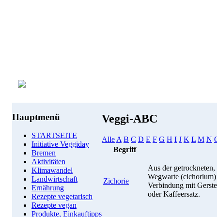
Hauptmenü
Veggi-ABC
STARTSEITE
Alle
A
B
C
D
E
F
G
H
I
J
K
L
M
N
Initiative Veggiday
Begriff
Bremen
Aktivitäten
Aus der getrockneten,
Klimawandel
Wegwarte (cichorium) w
Landwirtschaft
Zichorie
Verbindung mit Gerste
Ernährung
oder Kaffeersatz.
Rezepte vegetarisch
Rezepte vegan
Produkte, Einkauftipps