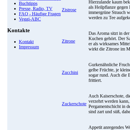
Hierzulande kaum beka
Buchtipps
als Heilpflanze gegen
Presse, Radio, TV
Zistrose
immergrüne Strauch w
FAQ - Häufige Fragen
werden zu Tee aufgek
Veggi-ABC
Kontakte
Das Aroma sitzt in der
Kuchen gehört. Der Saf
Zitrone
Kontakt
er als wirksames Mitt
Impressum
wirkt die Zitrone im 
Gurkenähnliche Frucht
gelbe Früchte, je klein
Zucchini
sogar rund. Auch die B
frittiert.
Auch Kaiserschote, die
verzehrt werden kann, 
Zuckerschote
Pergamentschicht in d
sind zart und süß, dah
Appetit anregendes W