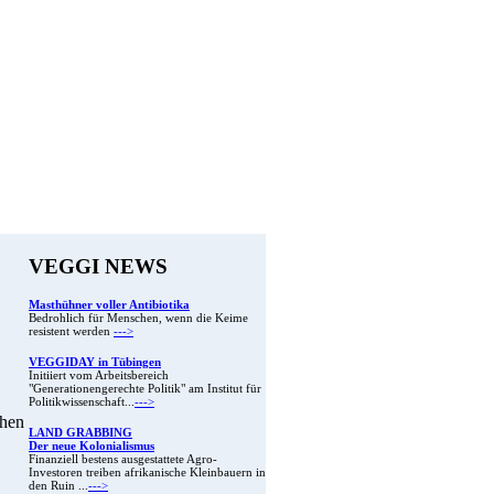
VEGGI NEWS
Masthühner voller Antibiotika
Bedrohlich für Menschen, wenn die Keime
resistent werden
--->
VEGGIDAY in Tübingen
Initiiert vom Arbeitsbereich
"Generationengerechte Politik" am Institut für
Politikwissenschaft...
--->
chen
LAND GRABBING
Der neue Kolonialismus
Finanziell bestens ausgestattete Agro-
Investoren treiben afrikanische Kleinbauern in
den Ruin ...
--->