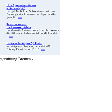
EU - Agrarsubventionen
schön und gut?
Der größte Teil der Subventionen wird an
Nahrungsmittelkonzerne und Agrarfabriken
gezahlt ...
--->
Taste the waste -
Die Essensvernichter
Bundesweite Aktionen zum Kinofilm. Warum
die Hälfte aller Lebensmittel im Müll landet
...
--->
Deutsche benötigen 2,8 Erden
mit steigender Tendenz, berichtet WWF
"Living Planet Report 2010"
--->
rgerstiftung Bremen -