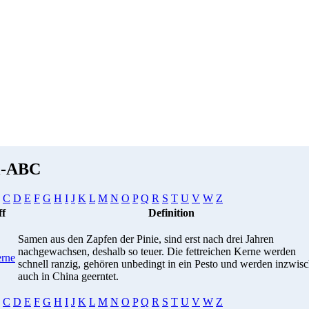
i-ABC
C
D
E
F
G
H
I
J
K
L
M
N
O
P
Q
R
S
T
U
V
W
Z
ff
Definition
Samen aus den Zapfen der Pinie, sind erst nach drei Jahren
nachgewachsen, deshalb so teuer. Die fettreichen Kerne werden
erne
schnell ranzig, gehören unbedingt in ein Pesto und werden inzwis
auch in China geerntet.
C
D
E
F
G
H
I
J
K
L
M
N
O
P
Q
R
S
T
U
V
W
Z