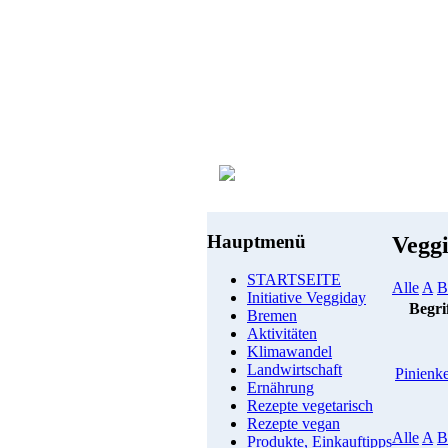
Hauptmenü
Vegg
STARTSEITE
Alle
A
B
Initiative Veggiday
Begri
Bremen
Aktivitäten
Klimawandel
Landwirtschaft
Pinienk
Ernährung
Rezepte vegetarisch
Rezepte vegan
Alle
A
B
Produkte, Einkauftipps