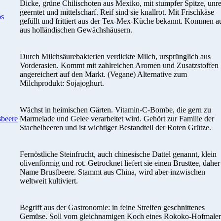
Dicke, grüne Chilischoten aus Mexiko, mit stumpfer Spitze, unre
geerntet und mittelscharf. Reif sind sie knallrot. Mit Frischkäse
os
gefüllt und frittiert aus der Tex-Mex-Küche bekannt. Kommen a
aus holländischen Gewächshäusern.
Durch Milchsäurebakterien verdickte Milch, ursprünglich aus
Vorderasien. Kommt mit zahlreichen Aromen und Zusatzstoffen
angereichert auf den Markt. (Vegane) Alternative zum
Milchprodukt: Sojajoghurt.
Wächst in heimischen Gärten. Vitamin-C-Bombe, die gern zu
sbeere
Marmelade und Gelee verarbeitet wird. Gehört zur Familie der
Stachelbeeren und ist wichtiger Bestandteil der Roten Grütze.
Fernöstliche Steinfrucht, auch chinesische Dattel genannt, klein
olivenförmig und rot. Getrocknet liefert sie einen Brusttee, daher
Name Brustbeere. Stammt aus China, wird aber inzwischen
weltweit kultiviert.
Begriff aus der Gastronomie: in feine Streifen geschnittenes
Gemüse. Soll vom gleichnamigen Koch eines Rokoko-Hofmaler