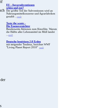
if
EU - Agrarsubventionen
schön und gut?
uch
Der größte Teil der Subventionen wird an
Nahrungsmittelkonzerne und Agrarfabriken
gezahlt ...
--->
Taste the waste -
Die Essensvernichter
Bundesweite Aktionen zum Kinofilm. Warum
die Hälfte aller Lebensmittel im Müll landet
...
--->
Deutsche benötigen 2,8 Erden
mit steigender Tendenz, berichtet WWF
"Living Planet Report 2010"
--->
 der
s