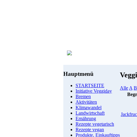
Hauptmenü
Vegg
STARTSEITE
Alle
A
B
Initiative Veggiday
Begr
Bremen
Aktivitäten
Klimawandel
Landwirtschaft
Jackfruc
Ernährung
Rezepte vegetarisch
Rezepte vegan
Produkte, Einkauftipps