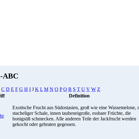
i-ABC
C
D
E
F
G
H
I
J
K
L
M
N
O
P
Q
R
S
T
U
V
W
Z
iff
Definition
Exotische Frucht aus Südostasien, groß wie eine Wassemelone, 
stacheliger Schale, innen taubeneigroße, essbare Früchte, die
ht
honigsüß schmecken. Alle anderen Teile der Jackfrucht werden
gekocht oder gebraten gegessen.