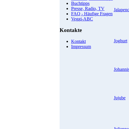
Buchtipps
Presse, Radio, TV
Jalapen
FAQ - Häufige Fragen
Veggi-ABC
Kontakte
Joghurt
Kontakt
Impressum
Johanni
Jujube
Julienne