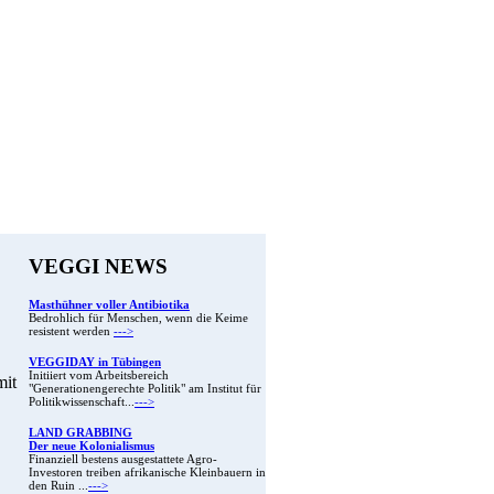
VEGGI NEWS
Masthühner voller Antibiotika
Bedrohlich für Menschen, wenn die Keime
resistent werden
--->
VEGGIDAY in Tübingen
Initiiert vom Arbeitsbereich
mit
"Generationengerechte Politik" am Institut für
Politikwissenschaft...
--->
LAND GRABBING
Der neue Kolonialismus
Finanziell bestens ausgestattete Agro-
Investoren treiben afrikanische Kleinbauern in
den Ruin ...
--->